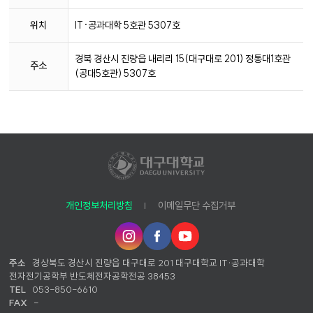
위치
IT·공과대학 5호관 5307호
경북 경산시 진량읍 내리리 15(대구대로 201) 정통대1호관
주소
(공대5호관) 5307호
개인정보처리방침
이메일무단 수집거부
인
페
유
스
이
튜
타
스
브
주소
경상북도 경산시 진량읍 대구대로 201 대구대학교 IT·공과대학
그
북
전자전기공학부 반도체전자공학전공 38453
램
TEL
053-850-6610
FAX
-