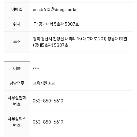
이메일
eeic6610@daegu.ac.kr
위치
IT·공과대학 5호관 5307호
경북 경산시 진량읍 내리리 15(대구대로 201) 정통대1호관
주소
(공대5호관) 5307호
학
이름
***
과
사
담당업무
교육지원조교
무
실
정
사무실전화
053-850-6610
보
번호
사무실팩스
053-850-6619
번호