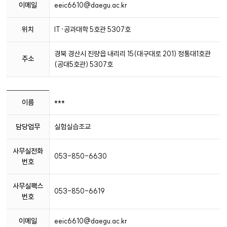
이메일
eeic6610@daegu.ac.kr
위치
IT·공과대학 5호관 5307호
경북 경산시 진량읍 내리리 15(대구대로 201) 정통대1호관
주소
(공대5호관) 5307호
학
이름
***
과
사
담당업무
실험실습조교
무
실
정
사무실전화
053-850-6630
보
번호
사무실팩스
053-850-6619
번호
이메일
eeic6610@daegu.ac.kr