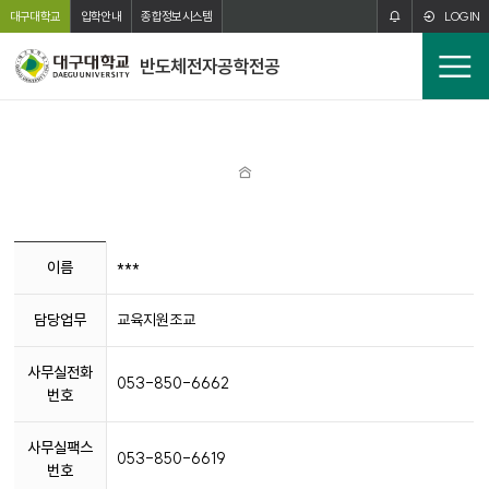
주메뉴 바로가기
본문 바로가기
대구대학교
입학안내
종합정보시스템
LOGIN
반도체전자공학전공
전
체
메
뉴
홈
학
이름
***
과
사
담당업무
교육지원조교
무
실
정
사무실전화
053-850-6662
보
번호
사무실팩스
053-850-6619
번호