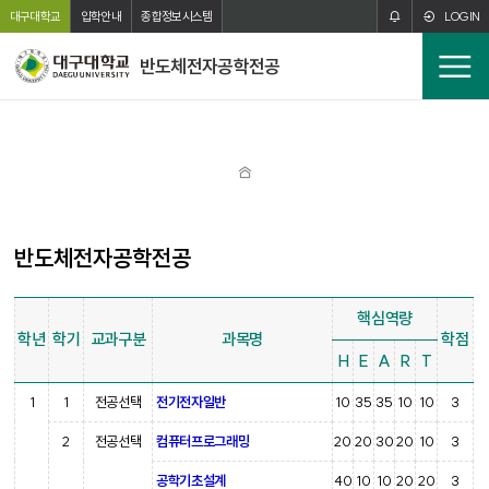
주메뉴 바로가기
본문 바로가기
대구대학교
입학안내
종합정보시스템
LOGIN
반도체전자공학전공
전
체
메
뉴
홈
반도체전자공학전공
핵심역량
학년
학기
교과구분
과목명
학점
H
E
A
R
T
1
1
전공선택
전기전자일반
10
35
35
10
10
3
2
전공선택
컴퓨터프로그래밍
20
20
30
20
10
3
공학기초설계
40
10
10
20
20
3