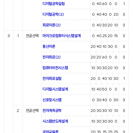
디지털공학실험
0
40
60
0
0
1
디지털공학(2)
0
40
40
0
20
3
회로이론(2)
0
40
30
20
10
3
3
1
전공선택
마이크로컴퓨터시스템설계
0
40
25
20
15
3
통신이론
20
40
10
30
0
3
전자회로(2)
20
20
60
0
0
3
컴퓨터비전시스템
10
30
30
20
10
3
전자회로실험
20
0
40
10
30
1
디지털시스템설계
10
40
50
0
0
3
신호및시스템
0
30
40
0
30
3
2
전공선택
전자계측공학
20
30
30
10
10
3
시스템반도체설계
10
30
30
30
0
3
공업교육론
20
15
15
25
25
3