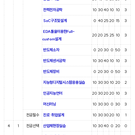
전력전자공학
10
30
40
10
10
3
SoC구조및설계
0
40
25
20
15
3
EDA툴을이용한Full-
20
20
25
25
10
3
custom설계
반도체소자
0
20
30
0
50
3
반도체센서공학
10
30
40
10
10
3
반도체장비
0
20
30
0
50
3
지능형디지털시스템응용실습
10
30
30
10
20
2
인공지능언어
20
30
20
20
10
3
머신러닝
10
30
30
0
30
3
전공필수
진로·취업설계
10
30
30
20
10
1
4
1
전공선택
산업체현장실습
10
30
40
0
20
0