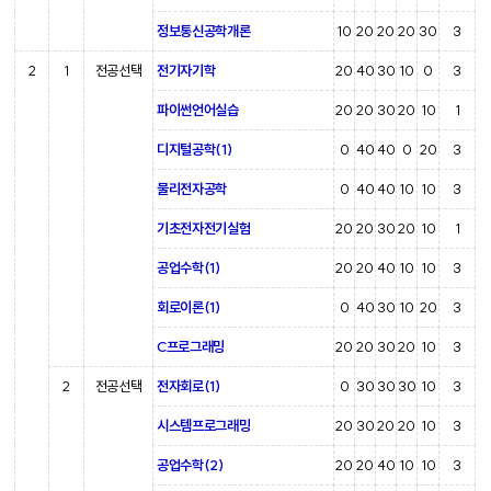
정보통신공학개론
10
20
20
20
30
3
2
1
전공선택
전기자기학
20
40
30
10
0
3
파이썬언어실습
20
20
30
20
10
1
디지털공학(1)
0
40
40
0
20
3
물리전자공학
0
40
40
10
10
3
기초전자전기실험
20
20
30
20
10
1
공업수학(1)
20
20
40
10
10
3
회로이론(1)
0
40
30
10
20
3
C프로그래밍
20
20
30
20
10
3
2
전공선택
전자회로(1)
0
30
30
30
10
3
시스템프로그래밍
20
30
20
20
10
3
공업수학(2)
20
20
40
10
10
3