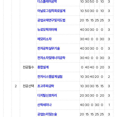
디스플레이공학
10
30
50
0
10
3
아날로그집적회로설계
10
50
30
0
10
3
공업교재연구및지도법
20
15
15
25
25
3
뉴로모픽의이해
40
30
30
0
0
3
메모리소자
30
40
0
0
30
3
전자공학실무기술
40
30
30
0
0
3
전자소자및에너지공학
30
40
0
0
30
3
전공필수
종합설계
0
40
40
0
20
3
전자시스템설계실험
10
30
40
20
0
2
2
전공선택
초고주파공학
10
30
30
15
15
3
디지털신호처리
20
30
30
0
20
3
산학세미나
40
30
0
30
0
1
공업논리및논술
20
15
15
25
25
3