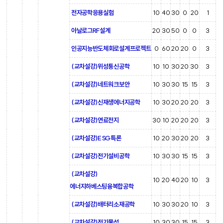
전자공학응용실험
10
40
30
0
20
1
아날로그RF설계
20
30
50
0
0
3
인공지능반도체회로설계프로젝트
0
60
20
20
0
3
(교차설강)위성통신공학
10
10
30
20
30
3
(교차설강)네트워크보안
10
30
30
15
15
3
(교차설강)신재생에너지공학
10
30
20
20
20
3
(교차설강)연료전지
30
10
20
20
20
3
(교차설강)ESG특론
10
20
30
20
20
3
(교차설강)전기설비공학
10
30
30
15
15
3
(교차설강)
10
20
40
20
10
3
에너지하베스팅융복합공학
(교차설강)배터리소재공학
10
30
30
20
10
3
(교차설강)전기물성
10
30
30
15
15
3